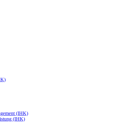
HK)
agement (IHK)
eistung (IHK)