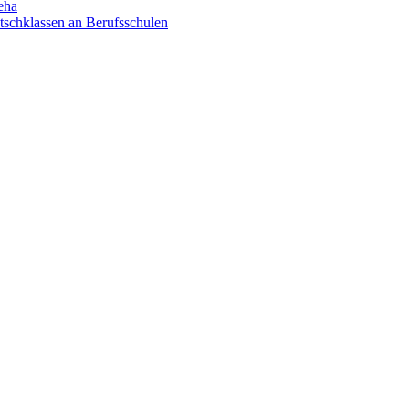
eha
utschklassen an Berufsschulen