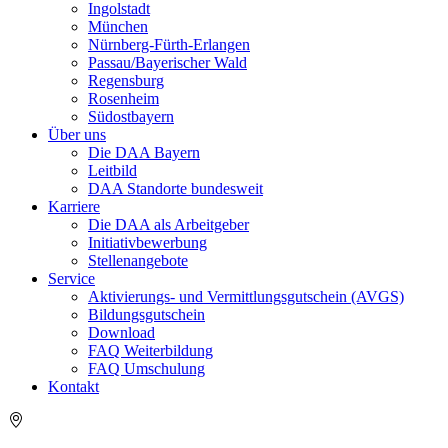
Ingolstadt
München
Nürnberg-Fürth-Erlangen
Passau/Bayerischer Wald
Regensburg
Rosenheim
Südostbayern
Über uns
Die DAA Bayern
Leitbild
DAA Standorte bundesweit
Karriere
Die DAA als Arbeitgeber
Initiativbewerbung
Stellenangebote
Service
Aktivierungs- und Vermittlungsgutschein (AVGS)
Bildungsgutschein
Download
FAQ Weiterbildung
FAQ Umschulung
Kontakt