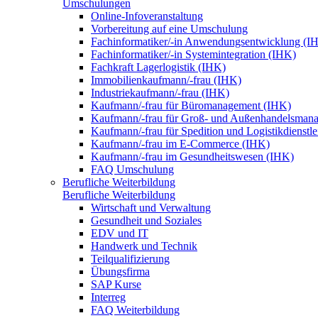
Umschulungen
Online-Infoveranstaltung
Vorbereitung auf eine Umschulung
Fachinformatiker/-in Anwendungsentwicklung (I
Fachinformatiker/-in Systemintegration (IHK)
Fachkraft Lagerlogistik (IHK)
Immobilienkaufmann/-frau (IHK)
Industriekaufmann/-frau (IHK)
Kaufmann/-frau für Büromanagement (IHK)
Kaufmann/-frau für Groß- und Außenhandelsman
Kaufmann/-frau für Spedition und Logistikdienstl
Kaufmann/-frau im E-Commerce (IHK)
Kaufmann/-frau im Gesundheitswesen (IHK)
FAQ Umschulung
Berufliche Weiterbildung
Berufliche Weiterbildung
Wirtschaft und Verwaltung
Gesundheit und Soziales
EDV und IT
Handwerk und Technik
Teilqualifizierung
Übungsfirma
SAP Kurse
Interreg
FAQ Weiterbildung