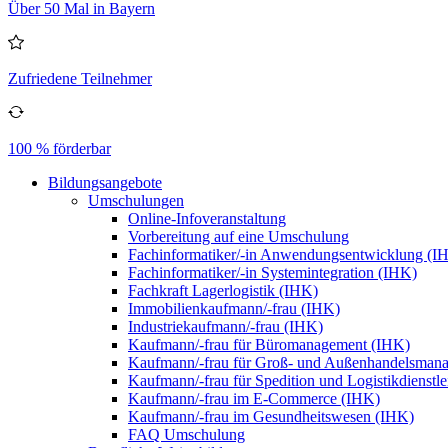
Über 50 Mal in Bayern
Zufriedene Teilnehmer
100 % förderbar
Bildungsangebote
Umschulungen
Online-Infoveranstaltung
Vorbereitung auf eine Umschulung
Fachinformatiker/-in Anwendungsentwicklung (I
Fachinformatiker/-in Systemintegration (IHK)
Fachkraft Lagerlogistik (IHK)
Immobilienkaufmann/-frau (IHK)
Industriekaufmann/-frau (IHK)
Kaufmann/-frau für Büromanagement (IHK)
Kaufmann/-frau für Groß- und Außenhandelsman
Kaufmann/-frau für Spedition und Logistikdienstl
Kaufmann/-frau im E-Commerce (IHK)
Kaufmann/-frau im Gesundheitswesen (IHK)
FAQ Umschulung