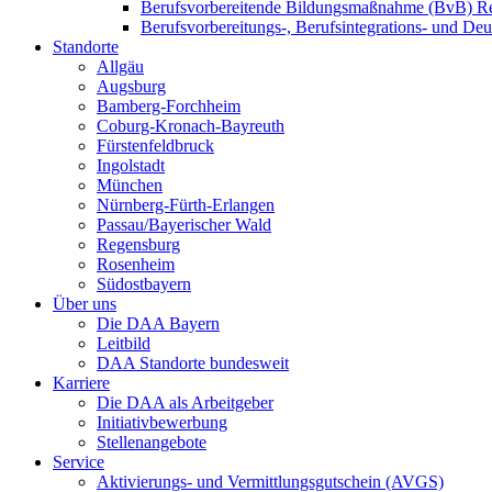
Berufsvorbereitende Bildungsmaßnahme (BvB) R
Berufsvorbereitungs-, Berufsintegrations- und De
Standorte
Allgäu
Augsburg
Bamberg-Forchheim
Coburg-Kronach-Bayreuth
Fürstenfeldbruck
Ingolstadt
München
Nürnberg-Fürth-Erlangen
Passau/Bayerischer Wald
Regensburg
Rosenheim
Südostbayern
Über uns
Die DAA Bayern
Leitbild
DAA Standorte bundesweit
Karriere
Die DAA als Arbeitgeber
Initiativbewerbung
Stellenangebote
Service
Aktivierungs- und Vermittlungsgutschein (AVGS)