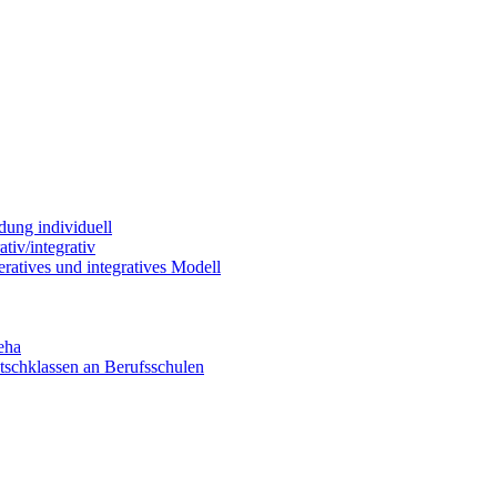
dung individuell
tiv/integrativ
ratives und integratives Modell
eha
utschklassen an Berufsschulen