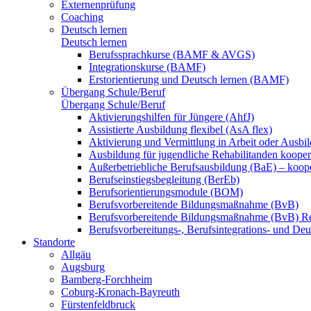
Externenprüfung
Coaching
Deutsch lernen
Deutsch lernen
Berufssprachkurse (BAMF & AVGS)
Integrationskurse (BAMF)
Erstorientierung und Deutsch lernen (BAMF)
Übergang Schule/Beruf
Übergang Schule/Beruf
Aktivierungshilfen für Jüngere (AhfJ)
Assistierte Ausbildung flexibel (AsA flex)
Aktivierung und Vermittlung in Arbeit oder Ausbil
Ausbildung für jugendliche Rehabilitanden koopera
Außerbetriebliche Berufsausbildung (BaE) – koope
Berufseinstiegsbegleitung (BerEb)
Berufsorientierungsmodule (BOM)
Berufsvorbereitende Bildungsmaßnahme (BvB)
Berufsvorbereitende Bildungsmaßnahme (BvB) R
Berufsvorbereitungs-, Berufsintegrations- und De
Standorte
Allgäu
Augsburg
Bamberg-Forchheim
Coburg-Kronach-Bayreuth
Fürstenfeldbruck