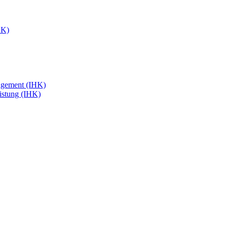
HK)
agement (IHK)
eistung (IHK)