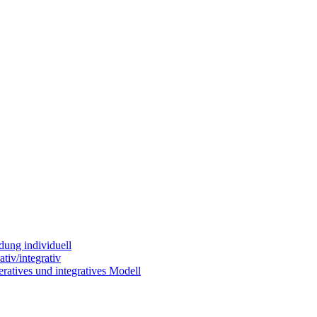
dung individuell
tiv/integrativ
ratives und integratives Modell