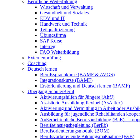
Berufliche Weiterbildung
Wirtschaft und Verwaltung
Gesundheit und Soziales
EDV und IT
Handwerk und Technik
Teilqualifizierung
Übungsfirma
SAP Kurse
Interreg
FAQ Weiterbildung
Externenprüfung
Coaching
Deutsch lernen
Berufssprachkurse (BAMF & AVGS)
Integrationskurse (BAMF)
Erstorientierung und Deutsch lernen (BAMF)
Übergang Schule/Beruf
Aktivierungshilfen für Jüngere (AhfJ)
Assistierte Ausbildung flexibel (AsA flex)
Aktivierung und Vermittlung in Arbeit oder Ausbil
Ausbildung für jugendliche Rehabilitanden koopera
Außerbetriebliche Berufsausbildung (BaE) – koope
Berufseinstiegsbegleitung (BerEb)
Berufsorientierungsmodule (BOM)
Berufsvorbereitende Bildungsmaßnahme (BvB)