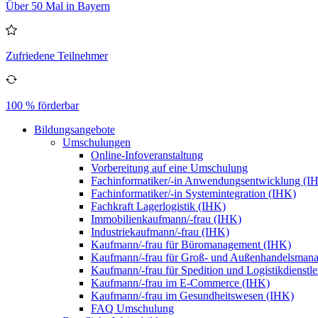
Über 50 Mal in Bayern
Zufriedene Teilnehmer
100 % förderbar
Bildungsangebote
Umschulungen
Online-Infoveranstaltung
Vorbereitung auf eine Umschulung
Fachinformatiker/-in Anwendungsentwicklung (I
Fachinformatiker/-in Systemintegration (IHK)
Fachkraft Lagerlogistik (IHK)
Immobilienkaufmann/-frau (IHK)
Industriekaufmann/-frau (IHK)
Kaufmann/-frau für Büromanagement (IHK)
Kaufmann/-frau für Groß- und Außenhandelsman
Kaufmann/-frau für Spedition und Logistikdienstl
Kaufmann/-frau im E-Commerce (IHK)
Kaufmann/-frau im Gesundheitswesen (IHK)
FAQ Umschulung