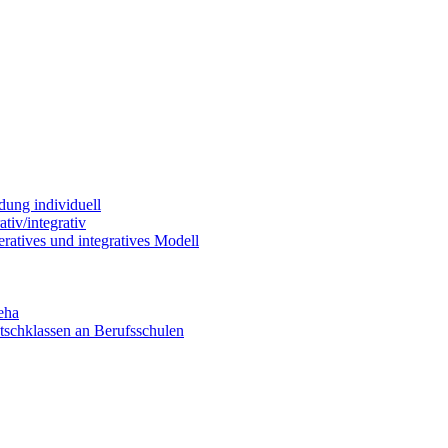
dung individuell
tiv/integrativ
ratives und integratives Modell
eha
utschklassen an Berufsschulen