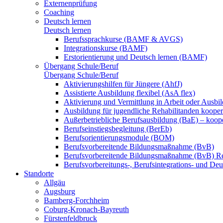
Externenprüfung
Coaching
Deutsch lernen
Deutsch lernen
Berufssprachkurse (BAMF & AVGS)
Integrationskurse (BAMF)
Erstorientierung und Deutsch lernen (BAMF)
Übergang Schule/Beruf
Übergang Schule/Beruf
Aktivierungshilfen für Jüngere (AhfJ)
Assistierte Ausbildung flexibel (AsA flex)
Aktivierung und Vermittlung in Arbeit oder Ausbil
Ausbildung für jugendliche Rehabilitanden koopera
Außerbetriebliche Berufsausbildung (BaE) – koope
Berufseinstiegsbegleitung (BerEb)
Berufsorientierungsmodule (BOM)
Berufsvorbereitende Bildungsmaßnahme (BvB)
Berufsvorbereitende Bildungsmaßnahme (BvB) R
Berufsvorbereitungs-, Berufsintegrations- und De
Standorte
Allgäu
Augsburg
Bamberg-Forchheim
Coburg-Kronach-Bayreuth
Fürstenfeldbruck