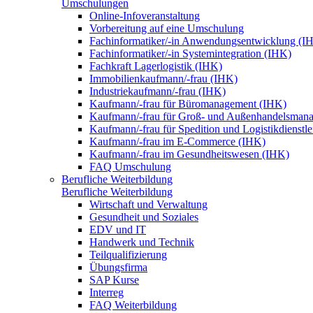
Umschulungen
Online-Infoveranstaltung
Vorbereitung auf eine Umschulung
Fachinformatiker/-in Anwendungsentwicklung (I
Fachinformatiker/-in Systemintegration (IHK)
Fachkraft Lagerlogistik (IHK)
Immobilienkaufmann/-frau (IHK)
Industriekaufmann/-frau (IHK)
Kaufmann/-frau für Büromanagement (IHK)
Kaufmann/-frau für Groß- und Außenhandelsman
Kaufmann/-frau für Spedition und Logistikdienstl
Kaufmann/-frau im E-Commerce (IHK)
Kaufmann/-frau im Gesundheitswesen (IHK)
FAQ Umschulung
Berufliche Weiterbildung
Berufliche Weiterbildung
Wirtschaft und Verwaltung
Gesundheit und Soziales
EDV und IT
Handwerk und Technik
Teilqualifizierung
Übungsfirma
SAP Kurse
Interreg
FAQ Weiterbildung