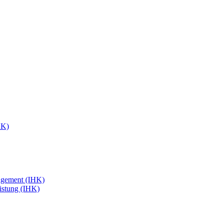
HK)
agement (IHK)
eistung (IHK)