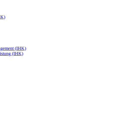
HK)
agement (IHK)
eistung (IHK)