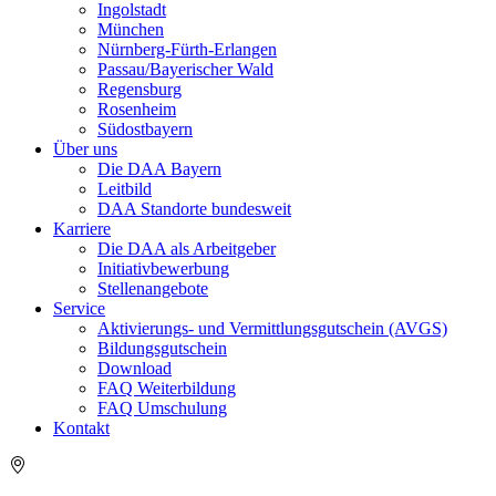
Ingolstadt
München
Nürnberg-Fürth-Erlangen
Passau/Bayerischer Wald
Regensburg
Rosenheim
Südostbayern
Über uns
Die DAA Bayern
Leitbild
DAA Standorte bundesweit
Karriere
Die DAA als Arbeitgeber
Initiativbewerbung
Stellenangebote
Service
Aktivierungs- und Vermittlungsgutschein (AVGS)
Bildungsgutschein
Download
FAQ Weiterbildung
FAQ Umschulung
Kontakt