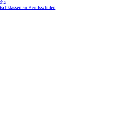
eha
utschklassen an Berufsschulen