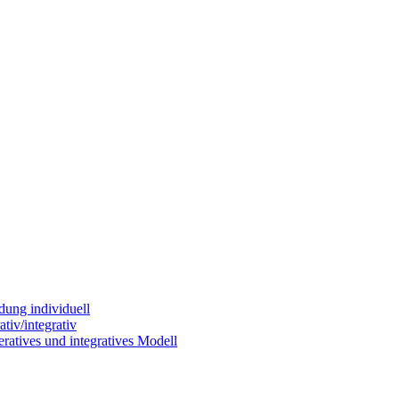
dung individuell
tiv/integrativ
ratives und integratives Modell