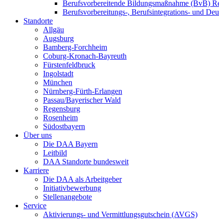
Berufsvorbereitende Bildungsmaßnahme (BvB) R
Berufsvorbereitungs-, Berufsintegrations- und De
Standorte
Allgäu
Augsburg
Bamberg-Forchheim
Coburg-Kronach-Bayreuth
Fürstenfeldbruck
Ingolstadt
München
Nürnberg-Fürth-Erlangen
Passau/Bayerischer Wald
Regensburg
Rosenheim
Südostbayern
Über uns
Die DAA Bayern
Leitbild
DAA Standorte bundesweit
Karriere
Die DAA als Arbeitgeber
Initiativbewerbung
Stellenangebote
Service
Aktivierungs- und Vermittlungsgutschein (AVGS)