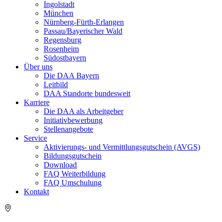
Ingolstadt
München
Nürnberg-Fürth-Erlangen
Passau/Bayerischer Wald
Regensburg
Rosenheim
Südostbayern
Über uns
Die DAA Bayern
Leitbild
DAA Standorte bundesweit
Karriere
Die DAA als Arbeitgeber
Initiativbewerbung
Stellenangebote
Service
Aktivierungs- und Vermittlungsgutschein (AVGS)
Bildungsgutschein
Download
FAQ Weiterbildung
FAQ Umschulung
Kontakt