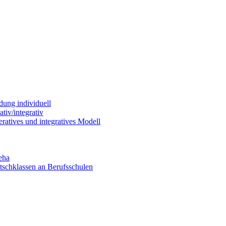
dung individuell
tiv/integrativ
ratives und integratives Modell
eha
utschklassen an Berufsschulen