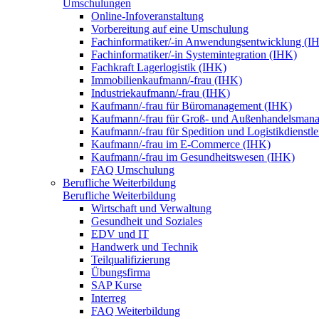
Umschulungen
Online-Infoveranstaltung
Vorbereitung auf eine Umschulung
Fachinformatiker/-in Anwendungsentwicklung (I
Fachinformatiker/-in Systemintegration (IHK)
Fachkraft Lagerlogistik (IHK)
Immobilienkaufmann/-frau (IHK)
Industriekaufmann/-frau (IHK)
Kaufmann/-frau für Büromanagement (IHK)
Kaufmann/-frau für Groß- und Außenhandelsman
Kaufmann/-frau für Spedition und Logistikdienstl
Kaufmann/-frau im E-Commerce (IHK)
Kaufmann/-frau im Gesundheitswesen (IHK)
FAQ Umschulung
Berufliche Weiterbildung
Berufliche Weiterbildung
Wirtschaft und Verwaltung
Gesundheit und Soziales
EDV und IT
Handwerk und Technik
Teilqualifizierung
Übungsfirma
SAP Kurse
Interreg
FAQ Weiterbildung