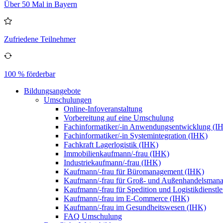
Über 50 Mal in Bayern
Zufriedene Teilnehmer
100 % förderbar
Bildungsangebote
Umschulungen
Online-Infoveranstaltung
Vorbereitung auf eine Umschulung
Fachinformatiker/-in Anwendungsentwicklung (I
Fachinformatiker/-in Systemintegration (IHK)
Fachkraft Lagerlogistik (IHK)
Immobilienkaufmann/-frau (IHK)
Industriekaufmann/-frau (IHK)
Kaufmann/-frau für Büromanagement (IHK)
Kaufmann/-frau für Groß- und Außenhandelsman
Kaufmann/-frau für Spedition und Logistikdienstl
Kaufmann/-frau im E-Commerce (IHK)
Kaufmann/-frau im Gesundheitswesen (IHK)
FAQ Umschulung