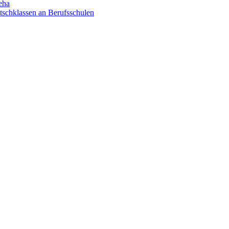
eha
utschklassen an Berufsschulen