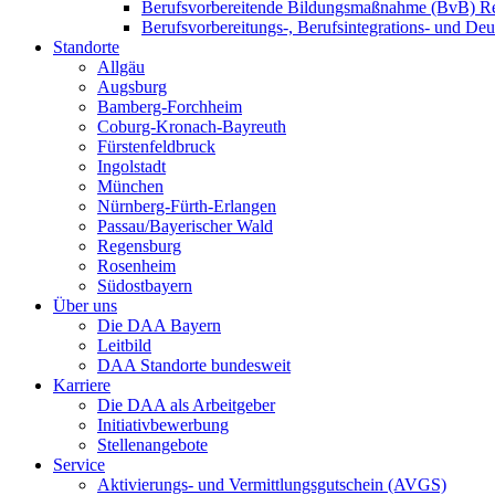
Berufsvorbereitende Bildungsmaßnahme (BvB) R
Berufsvorbereitungs-, Berufsintegrations- und De
Standorte
Allgäu
Augsburg
Bamberg-Forchheim
Coburg-Kronach-Bayreuth
Fürstenfeldbruck
Ingolstadt
München
Nürnberg-Fürth-Erlangen
Passau/Bayerischer Wald
Regensburg
Rosenheim
Südostbayern
Über uns
Die DAA Bayern
Leitbild
DAA Standorte bundesweit
Karriere
Die DAA als Arbeitgeber
Initiativbewerbung
Stellenangebote
Service
Aktivierungs- und Vermittlungsgutschein (AVGS)