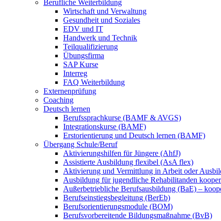
Berufliche Weiterbildung
Wirtschaft und Verwaltung
Gesundheit und Soziales
EDV und IT
Handwerk und Technik
Teilqualifizierung
Übungsfirma
SAP Kurse
Interreg
FAQ Weiterbildung
Externenprüfung
Coaching
Deutsch lernen
Berufssprachkurse (BAMF & AVGS)
Integrationskurse (BAMF)
Erstorientierung und Deutsch lernen (BAMF)
Übergang Schule/Beruf
Aktivierungshilfen für Jüngere (AhfJ)
Assistierte Ausbildung flexibel (AsA flex)
Aktivierung und Vermittlung in Arbeit oder Ausbil
Ausbildung für jugendliche Rehabilitanden koopera
Außerbetriebliche Berufsausbildung (BaE) – koope
Berufseinstiegsbegleitung (BerEb)
Berufsorientierungsmodule (BOM)
Berufsvorbereitende Bildungsmaßnahme (BvB)