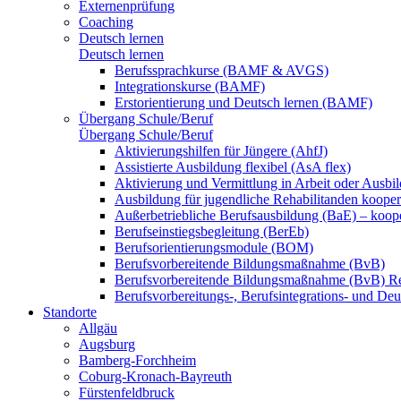
Externenprüfung
Coaching
Deutsch lernen
Deutsch lernen
Berufssprachkurse (BAMF & AVGS)
Integrationskurse (BAMF)
Erstorientierung und Deutsch lernen (BAMF)
Übergang Schule/Beruf
Übergang Schule/Beruf
Aktivierungshilfen für Jüngere (AhfJ)
Assistierte Ausbildung flexibel (AsA flex)
Aktivierung und Vermittlung in Arbeit oder Ausbil
Ausbildung für jugendliche Rehabilitanden koopera
Außerbetriebliche Berufsausbildung (BaE) – koope
Berufseinstiegsbegleitung (BerEb)
Berufsorientierungsmodule (BOM)
Berufsvorbereitende Bildungsmaßnahme (BvB)
Berufsvorbereitende Bildungsmaßnahme (BvB) R
Berufsvorbereitungs-, Berufsintegrations- und De
Standorte
Allgäu
Augsburg
Bamberg-Forchheim
Coburg-Kronach-Bayreuth
Fürstenfeldbruck