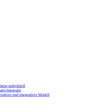
dung individuell
tiv/integrativ
ratives und integratives Modell