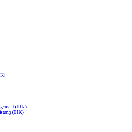
HK)
agement (IHK)
eistung (IHK)