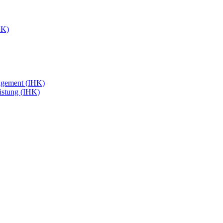
HK)
agement (IHK)
eistung (IHK)