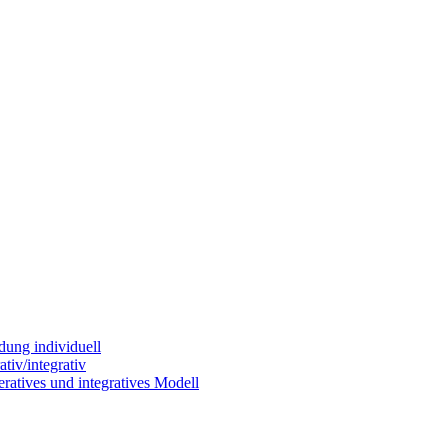
dung individuell
tiv/integrativ
ratives und integratives Modell