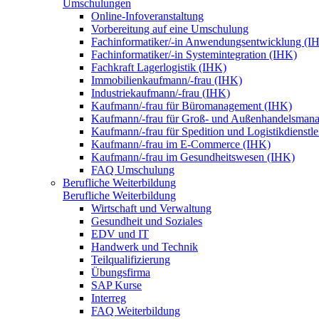
Umschulungen
Online-Infoveranstaltung
Vorbereitung auf eine Umschulung
Fachinformatiker/-in Anwendungsentwicklung (I
Fachinformatiker/-in Systemintegration (IHK)
Fachkraft Lagerlogistik (IHK)
Immobilienkaufmann/-frau (IHK)
Industriekaufmann/-frau (IHK)
Kaufmann/-frau für Büromanagement (IHK)
Kaufmann/-frau für Groß- und Außenhandelsman
Kaufmann/-frau für Spedition und Logistikdienstl
Kaufmann/-frau im E-Commerce (IHK)
Kaufmann/-frau im Gesundheitswesen (IHK)
FAQ Umschulung
Berufliche Weiterbildung
Berufliche Weiterbildung
Wirtschaft und Verwaltung
Gesundheit und Soziales
EDV und IT
Handwerk und Technik
Teilqualifizierung
Übungsfirma
SAP Kurse
Interreg
FAQ Weiterbildung