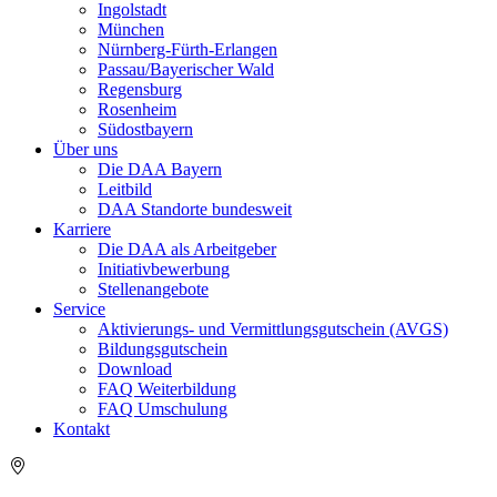
Ingolstadt
München
Nürnberg-Fürth-Erlangen
Passau/Bayerischer Wald
Regensburg
Rosenheim
Südostbayern
Über uns
Die DAA Bayern
Leitbild
DAA Standorte bundesweit
Karriere
Die DAA als Arbeitgeber
Initiativbewerbung
Stellenangebote
Service
Aktivierungs- und Vermittlungsgutschein (AVGS)
Bildungsgutschein
Download
FAQ Weiterbildung
FAQ Umschulung
Kontakt