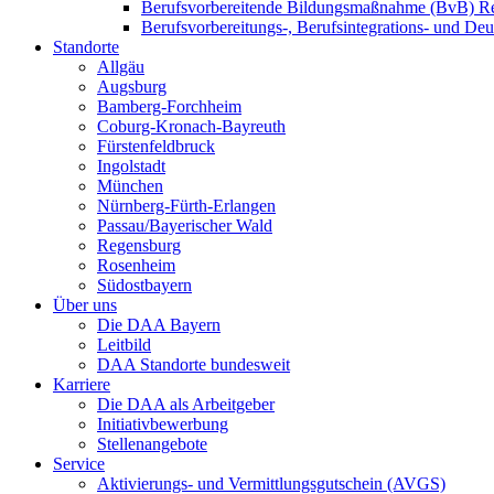
Berufsvorbereitende Bildungsmaßnahme (BvB) R
Berufsvorbereitungs-, Berufsintegrations- und De
Standorte
Allgäu
Augsburg
Bamberg-Forchheim
Coburg-Kronach-Bayreuth
Fürstenfeldbruck
Ingolstadt
München
Nürnberg-Fürth-Erlangen
Passau/Bayerischer Wald
Regensburg
Rosenheim
Südostbayern
Über uns
Die DAA Bayern
Leitbild
DAA Standorte bundesweit
Karriere
Die DAA als Arbeitgeber
Initiativbewerbung
Stellenangebote
Service
Aktivierungs- und Vermittlungsgutschein (AVGS)