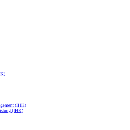
HK)
agement (IHK)
eistung (IHK)