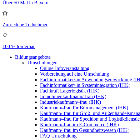
Über 50 Mal in Bayern
Zufriedene Teilnehmer
100 % förderbar
Bildungsangebote
Umschulungen
Online-Infoveranstaltung
Vorbereitung auf eine Umschulung
Fachinformatiker/-in Anwendungsentwicklung (I
Fachinformatiker/-in Systemintegration (IHK)
Fachkraft Lagerlogistik (IHK)
Immobilienkaufmann/-frau (IHK)
Industriekaufmann/-frau (IHK)
Kaufmann/-frau für Büromanagement (IHK)
Kaufmann/-frau für Groß- und Außenhandelsman
Kaufmann/-frau für Spedition und Logistikdienstl
Kaufmann/-frau im E-Commerce (IHK)
Kaufmann/-frau im Gesundheitswesen (IHK)
FAQ Umschulung