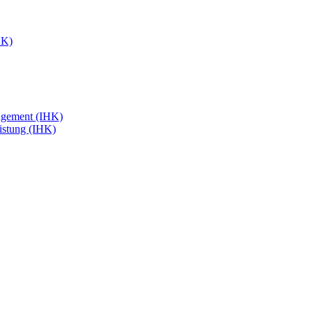
HK)
agement (IHK)
eistung (IHK)