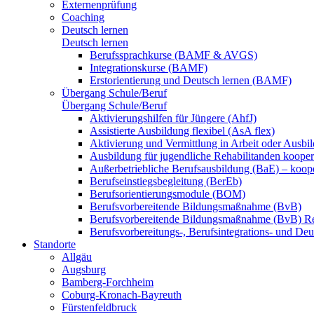
Externenprüfung
Coaching
Deutsch lernen
Deutsch lernen
Berufssprachkurse (BAMF & AVGS)
Integrationskurse (BAMF)
Erstorientierung und Deutsch lernen (BAMF)
Übergang Schule/Beruf
Übergang Schule/Beruf
Aktivierungshilfen für Jüngere (AhfJ)
Assistierte Ausbildung flexibel (AsA flex)
Aktivierung und Vermittlung in Arbeit oder Ausbil
Ausbildung für jugendliche Rehabilitanden koopera
Außerbetriebliche Berufsausbildung (BaE) – koope
Berufseinstiegsbegleitung (BerEb)
Berufsorientierungsmodule (BOM)
Berufsvorbereitende Bildungsmaßnahme (BvB)
Berufsvorbereitende Bildungsmaßnahme (BvB) R
Berufsvorbereitungs-, Berufsintegrations- und De
Standorte
Allgäu
Augsburg
Bamberg-Forchheim
Coburg-Kronach-Bayreuth
Fürstenfeldbruck