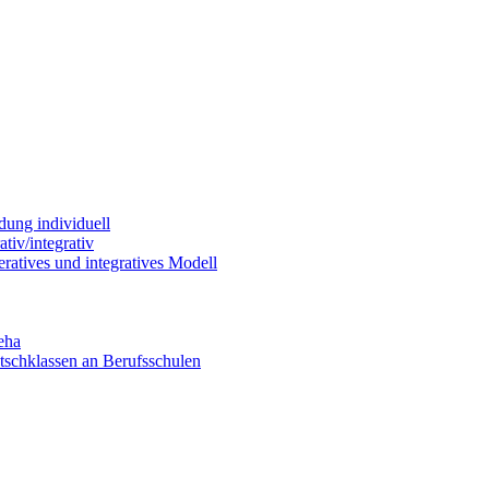
dung individuell
tiv/integrativ
ratives und integratives Modell
eha
utschklassen an Berufsschulen