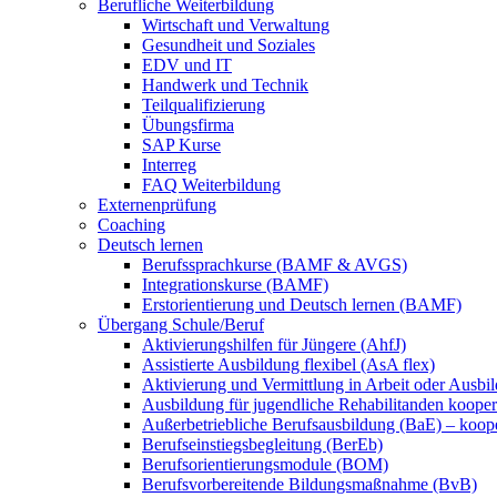
Berufliche Weiterbildung
Wirtschaft und Verwaltung
Gesundheit und Soziales
EDV und IT
Handwerk und Technik
Teilqualifizierung
Übungsfirma
SAP Kurse
Interreg
FAQ Weiterbildung
Externenprüfung
Coaching
Deutsch lernen
Berufssprachkurse (BAMF & AVGS)
Integrationskurse (BAMF)
Erstorientierung und Deutsch lernen (BAMF)
Übergang Schule/Beruf
Aktivierungshilfen für Jüngere (AhfJ)
Assistierte Ausbildung flexibel (AsA flex)
Aktivierung und Vermittlung in Arbeit oder Ausbil
Ausbildung für jugendliche Rehabilitanden koopera
Außerbetriebliche Berufsausbildung (BaE) – koope
Berufseinstiegsbegleitung (BerEb)
Berufsorientierungsmodule (BOM)
Berufsvorbereitende Bildungsmaßnahme (BvB)