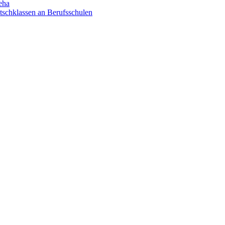
eha
utschklassen an Berufsschulen