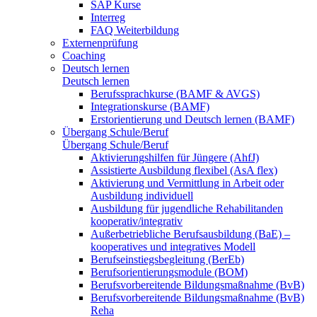
SAP Kurse
Interreg
FAQ Weiterbildung
Externenprüfung
Coaching
Deutsch lernen
Deutsch lernen
Berufssprachkurse (BAMF & AVGS)
Integrationskurse (BAMF)
Erstorientierung und Deutsch lernen (BAMF)
Übergang Schule/Beruf
Übergang Schule/Beruf
Aktivierungshilfen für Jüngere (AhfJ)
Assistierte Ausbildung flexibel (AsA flex)
Aktivierung und Vermittlung in Arbeit oder
Ausbildung individuell
Ausbildung für jugendliche Rehabilitanden
kooperativ/integrativ
Außerbetriebliche Berufsausbildung (BaE) –
kooperatives und integratives Modell
Berufseinstiegsbegleitung (BerEb)
Berufsorientierungsmodule (BOM)
Berufsvorbereitende Bildungsmaßnahme (BvB)
Berufsvorbereitende Bildungsmaßnahme (BvB)
Reha