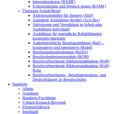
Integrationskurse (BAMF)
Erstorientierung und Deutsch lernen (BAMF)
Übergang Schule/Beruf
Aktivierungshilfen für Jüngere (AhfJ)
Assistierte Ausbildung flexibel (AsA flex)
Aktivierung und Vermittlung in Arbeit oder
Ausbildung individuell
Ausbildung für jugendliche Rehabilitanden
kooperativ/integrativ
Außerbetriebliche Berufsausbildung (BaE) –
kooperatives und integratives Modell
Berufseinstiegsbegleitung (BerEb)
Berufsorientierungsmodule (BOM)
Berufsvorbereitende Bildungsmaßnahme (BvB)
Berufsvorbereitende Bildungsmaßnahme (BvB)
Reha
Berufsvorbereitungs-, Berufsintegrations- und
Deutschklassen an Berufsschulen
Standorte
Allgäu
Augsburg
Bamberg-Forchheim
Coburg-Kronach-Bayreuth
Fürstenfeldbruck
Ingolstadt