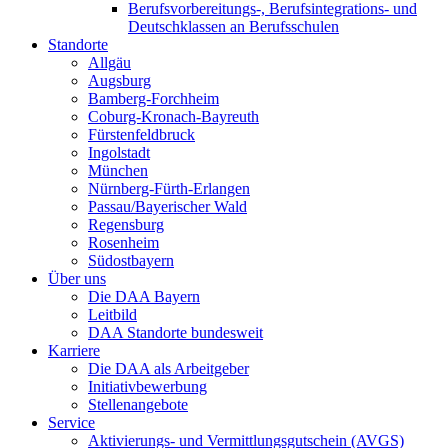
Berufsvorbereitungs-, Berufsintegrations- und
Deutschklassen an Berufsschulen
Standorte
Allgäu
Augsburg
Bamberg-Forchheim
Coburg-Kronach-Bayreuth
Fürstenfeldbruck
Ingolstadt
München
Nürnberg-Fürth-Erlangen
Passau/Bayerischer Wald
Regensburg
Rosenheim
Südostbayern
Über uns
Die DAA Bayern
Leitbild
DAA Standorte bundesweit
Karriere
Die DAA als Arbeitgeber
Initiativbewerbung
Stellenangebote
Service
Aktivierungs- und Vermittlungsgutschein (AVGS)