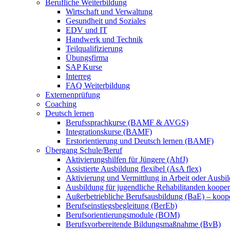
Berufliche Weiterbildung
Wirtschaft und Verwaltung
Gesundheit und Soziales
EDV und IT
Handwerk und Technik
Teilqualifizierung
Übungsfirma
SAP Kurse
Interreg
FAQ Weiterbildung
Externenprüfung
Coaching
Deutsch lernen
Berufssprachkurse (BAMF & AVGS)
Integrationskurse (BAMF)
Erstorientierung und Deutsch lernen (BAMF)
Übergang Schule/Beruf
Aktivierungshilfen für Jüngere (AhfJ)
Assistierte Ausbildung flexibel (AsA flex)
Aktivierung und Vermittlung in Arbeit oder Ausbil
Ausbildung für jugendliche Rehabilitanden koopera
Außerbetriebliche Berufsausbildung (BaE) – koope
Berufseinstiegsbegleitung (BerEb)
Berufsorientierungsmodule (BOM)
Berufsvorbereitende Bildungsmaßnahme (BvB)