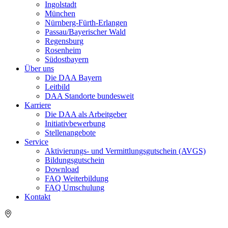
Ingolstadt
München
Nürnberg-Fürth-Erlangen
Passau/Bayerischer Wald
Regensburg
Rosenheim
Südostbayern
Über uns
Die DAA Bayern
Leitbild
DAA Standorte bundesweit
Karriere
Die DAA als Arbeitgeber
Initiativbewerbung
Stellenangebote
Service
Aktivierungs- und Vermittlungsgutschein (AVGS)
Bildungsgutschein
Download
FAQ Weiterbildung
FAQ Umschulung
Kontakt