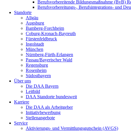
Berufsvorbereitende Bildungsmaßnahme (BvB) R
Berufsvorbereitungs-, Berufsintegrations- und De
Standorte
Allgäu
Augsburg
Bamberg-Forchheim
Coburg-Kronach-Bayreuth
Fürstenfeldbruck
Ingolstadt
München
Nürnberg-Fürth-Erlangen
Passau/Bayerischer Wald
Regensburg
Rosenheim
Südostbayern
Über uns
Die DAA Bayern
Leitbild
DAA Standorte bundesweit
Karriere
Die DAA als Arbeitgeber
Initiativbewerbung
Stellenangebote
Service
Aktivierungs- und Vermittlungsgutschein (AVGS)