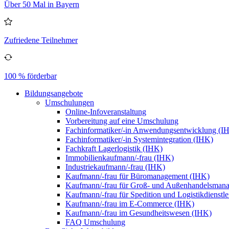
Über 50 Mal in Bayern
Zufriedene Teilnehmer
100 % förderbar
Bildungsangebote
Umschulungen
Online-Infoveranstaltung
Vorbereitung auf eine Umschulung
Fachinformatiker/-in Anwendungsentwicklung (I
Fachinformatiker/-in Systemintegration (IHK)
Fachkraft Lagerlogistik (IHK)
Immobilienkaufmann/-frau (IHK)
Industriekaufmann/-frau (IHK)
Kaufmann/-frau für Büromanagement (IHK)
Kaufmann/-frau für Groß- und Außenhandelsman
Kaufmann/-frau für Spedition und Logistikdienstl
Kaufmann/-frau im E-Commerce (IHK)
Kaufmann/-frau im Gesundheitswesen (IHK)
FAQ Umschulung