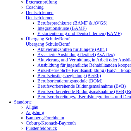
Externenprüfung
Coaching
Deutsch lernen
Deutsch lernen
Berufssprachkurse (BAMF & AVGS)
Integrationskurse (BAMF)
Erstorientierung und Deutsch lernen (BAMF)
Übergang Schule/Beruf
Übergang Schule/Beruf
Aktivierungshilfen für Jüngere (AhfJ)
Assistierte Ausbildung flexibel (AsA flex)
Aktivierung und Vermittlung in Arbeit oder Ausbil
Ausbildung für jugendliche Rehabilitanden koopera
Außerbetriebliche Berufsausbildung (BaE) – koope
Berufseinstiegsbegleitung (BerEb)
Berufsorientierungsmodule (BOM)
Berufsvorbereitende Bildungsmaßnahme (BvB)
Berufsvorbereitende Bildungsmaßnahme (BvB) R
Berufsvorbereitungs-, Berufsintegrations- und De
Standorte
Allgäu
Augsburg
Bamberg-Forchheim
Coburg-Kronach-Bayreuth
Fürstenfeldbruck