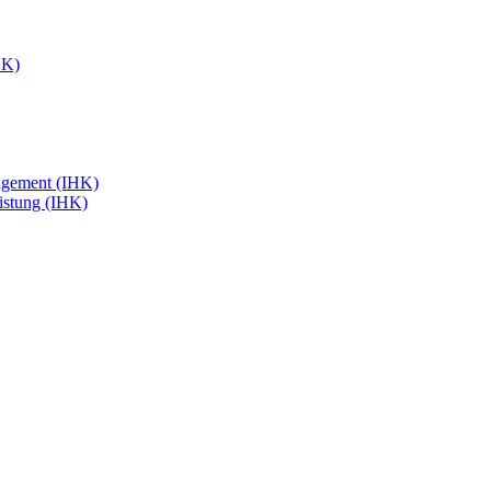
HK)
agement (IHK)
eistung (IHK)