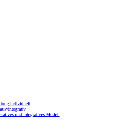
dung individuell
tiv/integrativ
ratives und integratives Modell