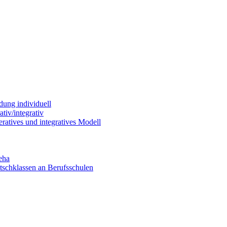
dung individuell
tiv/integrativ
ratives und integratives Modell
eha
utschklassen an Berufsschulen