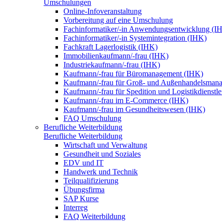
Umschulungen
Online-Infoveranstaltung
Vorbereitung auf eine Umschulung
Fachinformatiker/-in Anwendungsentwicklung (I
Fachinformatiker/-in Systemintegration (IHK)
Fachkraft Lagerlogistik (IHK)
Immobilienkaufmann/-frau (IHK)
Industriekaufmann/-frau (IHK)
Kaufmann/-frau für Büromanagement (IHK)
Kaufmann/-frau für Groß- und Außenhandelsman
Kaufmann/-frau für Spedition und Logistikdienstl
Kaufmann/-frau im E-Commerce (IHK)
Kaufmann/-frau im Gesundheitswesen (IHK)
FAQ Umschulung
Berufliche Weiterbildung
Berufliche Weiterbildung
Wirtschaft und Verwaltung
Gesundheit und Soziales
EDV und IT
Handwerk und Technik
Teilqualifizierung
Übungsfirma
SAP Kurse
Interreg
FAQ Weiterbildung