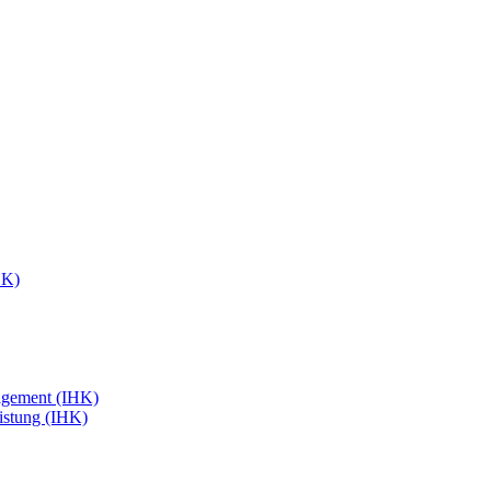
HK)
agement (IHK)
eistung (IHK)