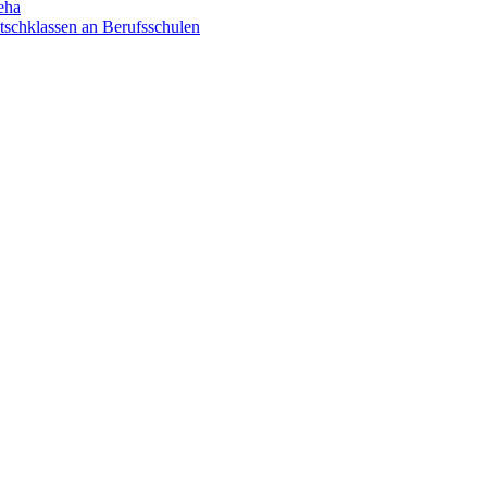
eha
utschklassen an Berufsschulen