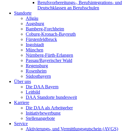
Berufsvorbereitungs-, Berufsintegrations- und
Deutschklassen an Berufsschulen
Standorte
Allgäu
Augsburg
Bamberg-Forchheim
Coburg-Kronach-Bayreuth
Fürstenfeldbruck
Ingolstadt
München
Nürnberg-Fürth-Erlangen
Passau/Bayerischer Wald
Regensburg
Rosenheim
Südostbayern
Über uns
Die DAA Bayern
Leitbild
DAA Standorte bundesweit
Karriere
Die DAA als Arbeitgeber
Initiativbewerbung
Stellenangebote
Service
Aktivierungs- und Vermittlungsgutschein (AVGS)