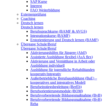
SAP Kurse
Interreg
FAQ Weiterbildung
Externenprüfung
Coaching
Deutsch lernen
Deutsch lernen
Berufssprachkurse (BAMF & AVGS)
Integrationskurse (BAMF)
Erstorientierung und Deutsch lernen (BAMF)
Übergang Schule/Beruf
Übergang Schule/Beruf
Aktivierungshilfen für Jüngere (AhfJ)
Assistierte Ausbildung flexibel (AsA flex)
Aktivierung und Vermittlung in Arbeit oder
Ausbildung individuell
Ausbildung für jugendliche Rehabilitanden
kooperativ/integrativ
Außerbetriebliche Berufsausbildung (BaE) –
kooperatives und integratives Modell
Berufseinstiegsbegleitung (BerEb)
Berufsorientierungsmodule (BOM)
Berufsvorbereitende Bildungsmaßnahme (BvB)
Berufsvorbereitende Bildungsmaßnahme (BvB)
Reha