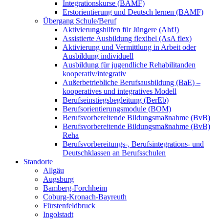
Integrationskurse (BAMF)
Erstorientierung und Deutsch lernen (BAMF)
Übergang Schule/Beruf
Aktivierungshilfen für Jüngere (AhfJ)
Assistierte Ausbildung flexibel (AsA flex)
Aktivierung und Vermittlung in Arbeit oder
Ausbildung individuell
Ausbildung für jugendliche Rehabilitanden
kooperativ/integrativ
Außerbetriebliche Berufsausbildung (BaE) –
kooperatives und integratives Modell
Berufseinstiegsbegleitung (BerEb)
Berufsorientierungsmodule (BOM)
Berufsvorbereitende Bildungsmaßnahme (BvB)
Berufsvorbereitende Bildungsmaßnahme (BvB)
Reha
Berufsvorbereitungs-, Berufsintegrations- und
Deutschklassen an Berufsschulen
Standorte
Allgäu
Augsburg
Bamberg-Forchheim
Coburg-Kronach-Bayreuth
Fürstenfeldbruck
Ingolstadt