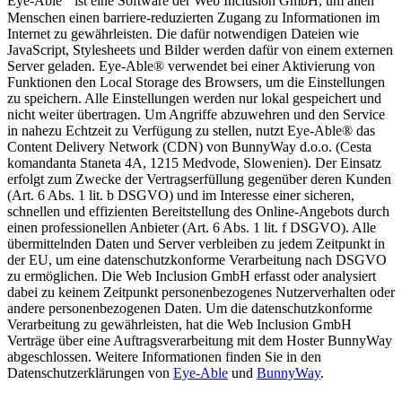
Eye-Able
ist eine Software der Web Inclusion GmbH, um allen
Menschen einen barriere-reduzierten Zugang zu Informationen im
Internet zu gewährleisten. Die dafür notwendigen Dateien wie
JavaScript, Stylesheets und Bilder werden dafür von einem externen
Server geladen. Eye-Able® verwendet bei einer Aktivierung von
Funktionen den Local Storage des Browsers, um die Einstellungen
zu speichern. Alle Einstellungen werden nur lokal gespeichert und
nicht weiter übertragen. Um Angriffe abzuwehren und den Service
in nahezu Echtzeit zu Verfügung zu stellen, nutzt Eye-Able® das
Content Delivery Network (CDN) von BunnyWay d.o.o. (Cesta
komandanta Staneta 4A, 1215 Medvode, Slowenien). Der Einsatz
erfolgt zum Zwecke der Vertragserfüllung gegenüber deren Kunden
(Art. 6 Abs. 1 lit. b DSGVO) und im Interesse einer sicheren,
schnellen und effizienten Bereitstellung des Online-Angebots durch
einen professionellen Anbieter (Art. 6 Abs. 1 lit. f DSGVO). Alle
übermittelnden Daten und Server verbleiben zu jedem Zeitpunkt in
der EU, um eine datenschutzkonforme Verarbeitung nach DSGVO
zu ermöglichen. Die Web Inclusion GmbH erfasst oder analysiert
dabei zu keinem Zeitpunkt personenbezogenes Nutzerverhalten oder
andere personenbezogenen Daten. Um die datenschutzkonforme
Verarbeitung zu gewährleisten, hat die Web Inclusion GmbH
Verträge über eine Auftragsverarbeitung mit dem Hoster BunnyWay
abgeschlossen. Weitere Informationen finden Sie in den
Datenschutzerklärungen von
Eye-Able
und
BunnyWay
.