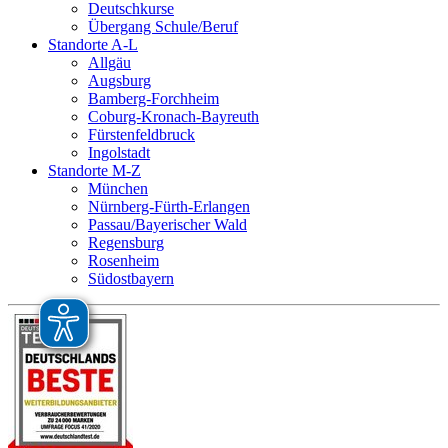
Deutschkurse
Übergang Schule/Beruf
Standorte A-L
Allgäu
Augsburg
Bamberg-Forchheim
Coburg-Kronach-Bayreuth
Fürstenfeldbruck
Ingolstadt
Standorte M-Z
München
Nürnberg-Fürth-Erlangen
Passau/Bayerischer Wald
Regensburg
Rosenheim
Südostbayern