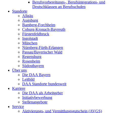
Berufsvorbereitungs-, Berufsintegrations- und
Deutschklassen an Berufsschulen
Standorte
Allgäu
Augsburg
Bamberg-Forchheim
Coburg-Kronach-Bayreuth
Fürstenfeldbruck
Ingolstadt
München
Nürnberg-Fürth-Erlangen
Passau/Bayerischer Wald
Regensburg
Rosenheim
Südostbayern
Über uns
Die DAA Bayern
Leitbild
DAA Standorte bundesweit
Karriere
Die DAA als Arbeitgeber
Initiativbewerbung
Stellenangebote
Service
Aktivierungs- und Vermittlungsgutschein (AVGS)