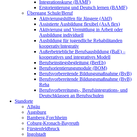
Integrationskurse (BAMF)
Erstorientierung und Deutsch lernen (BAMF)
Übergang Schule/Beruf
Aktivierungshilfen für Jüngere (AhfJ)
Assistierte Ausbildung flexibel (AsA flex)
Aktivierung und Vermittlung in Arbeit oder
Ausbildung individuell
Ausbildung für jugendliche Rehabilitanden
kooperativ/integrativ
Außerbetriebliche Berufsausbildung (BaE) –
kooperatives und integratives Modell
Berufseinstiegsbegleitung (BerEb)
Berufsorientierungsmodule (BOM)
Berufsvorbereitende Bildungsmaßnahme (BvB)
Berufsvorbereitende Bildungsmaßnahme (BvB)
Reha
Berufsvorbereitungs-, Berufsintegrations- und
Deutschklassen an Berufsschulen
Standorte
Allgäu
Augsburg
Bamberg-Forchheim
Coburg-Kronach-Bayreuth
Fürstenfeldbruck
Ingolstadt