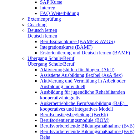
SAP Kurse
Interreg
FAQ Weiterbildung
Externenprüfung
Coaching
Deutsch lernen
Deutsch lernen
Berufssprachkurse (BAMF & AVGS)
Integrationskurse (BAMF)
Erstorientierung und Deutsch lernen (BAMF)
Übergang Schule/Beruf
Übergang Schule/Beruf
Aktivierungshilfen für Jüngere (AhfJ)
Assistierte Ausbildung flexibel (AsA flex)
Aktivierung und Vermittlung in Arbeit oder
Ausbildung individuell
Ausbildung für jugendliche Rehabilitanden
kooperativ/integrativ
Außerbetriebliche Berufsausbildung (BaE) –
kooperatives und integratives Modell
Berufseinstiegsbegleitung (BerEb)
Berufsorientierungsmodule (BOM)
Berufsvorbereitende Bildungsmaßnahme (BvB)
Berufsvorbereitende Bildungsmaßnahme (BvB)
Reha