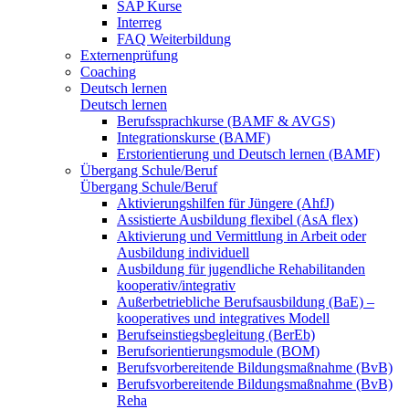
SAP Kurse
Interreg
FAQ Weiterbildung
Externenprüfung
Coaching
Deutsch lernen
Deutsch lernen
Berufssprachkurse (BAMF & AVGS)
Integrationskurse (BAMF)
Erstorientierung und Deutsch lernen (BAMF)
Übergang Schule/Beruf
Übergang Schule/Beruf
Aktivierungshilfen für Jüngere (AhfJ)
Assistierte Ausbildung flexibel (AsA flex)
Aktivierung und Vermittlung in Arbeit oder
Ausbildung individuell
Ausbildung für jugendliche Rehabilitanden
kooperativ/integrativ
Außerbetriebliche Berufsausbildung (BaE) –
kooperatives und integratives Modell
Berufseinstiegsbegleitung (BerEb)
Berufsorientierungsmodule (BOM)
Berufsvorbereitende Bildungsmaßnahme (BvB)
Berufsvorbereitende Bildungsmaßnahme (BvB)
Reha