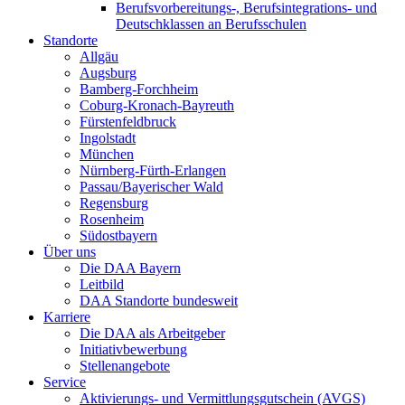
Berufsvorbereitungs-, Berufsintegrations- und
Deutschklassen an Berufsschulen
Standorte
Allgäu
Augsburg
Bamberg-Forchheim
Coburg-Kronach-Bayreuth
Fürstenfeldbruck
Ingolstadt
München
Nürnberg-Fürth-Erlangen
Passau/Bayerischer Wald
Regensburg
Rosenheim
Südostbayern
Über uns
Die DAA Bayern
Leitbild
DAA Standorte bundesweit
Karriere
Die DAA als Arbeitgeber
Initiativbewerbung
Stellenangebote
Service
Aktivierungs- und Vermittlungsgutschein (AVGS)