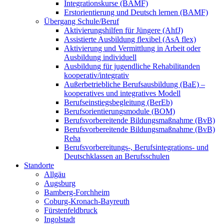
Integrationskurse (BAMF)
Erstorientierung und Deutsch lernen (BAMF)
Übergang Schule/Beruf
Aktivierungshilfen für Jüngere (AhfJ)
Assistierte Ausbildung flexibel (AsA flex)
Aktivierung und Vermittlung in Arbeit oder
Ausbildung individuell
Ausbildung für jugendliche Rehabilitanden
kooperativ/integrativ
Außerbetriebliche Berufsausbildung (BaE) –
kooperatives und integratives Modell
Berufseinstiegsbegleitung (BerEb)
Berufsorientierungsmodule (BOM)
Berufsvorbereitende Bildungsmaßnahme (BvB)
Berufsvorbereitende Bildungsmaßnahme (BvB)
Reha
Berufsvorbereitungs-, Berufsintegrations- und
Deutschklassen an Berufsschulen
Standorte
Allgäu
Augsburg
Bamberg-Forchheim
Coburg-Kronach-Bayreuth
Fürstenfeldbruck
Ingolstadt