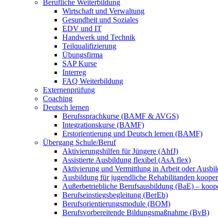
Berufliche Weiterbildung
Wirtschaft und Verwaltung
Gesundheit und Soziales
EDV und IT
Handwerk und Technik
Teilqualifizierung
Übungsfirma
SAP Kurse
Interreg
FAQ Weiterbildung
Externenprüfung
Coaching
Deutsch lernen
Berufssprachkurse (BAMF & AVGS)
Integrationskurse (BAMF)
Erstorientierung und Deutsch lernen (BAMF)
Übergang Schule/Beruf
Aktivierungshilfen für Jüngere (AhfJ)
Assistierte Ausbildung flexibel (AsA flex)
Aktivierung und Vermittlung in Arbeit oder Ausbil
Ausbildung für jugendliche Rehabilitanden koopera
Außerbetriebliche Berufsausbildung (BaE) – koope
Berufseinstiegsbegleitung (BerEb)
Berufsorientierungsmodule (BOM)
Berufsvorbereitende Bildungsmaßnahme (BvB)