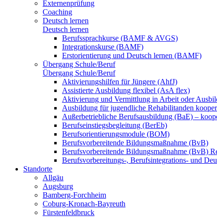
Externenprüfung
Coaching
Deutsch lernen
Deutsch lernen
Berufssprachkurse (BAMF & AVGS)
Integrationskurse (BAMF)
Erstorientierung und Deutsch lernen (BAMF)
Übergang Schule/Beruf
Übergang Schule/Beruf
Aktivierungshilfen für Jüngere (AhfJ)
Assistierte Ausbildung flexibel (AsA flex)
Aktivierung und Vermittlung in Arbeit oder Ausbil
Ausbildung für jugendliche Rehabilitanden koopera
Außerbetriebliche Berufsausbildung (BaE) – koope
Berufseinstiegsbegleitung (BerEb)
Berufsorientierungsmodule (BOM)
Berufsvorbereitende Bildungsmaßnahme (BvB)
Berufsvorbereitende Bildungsmaßnahme (BvB) R
Berufsvorbereitungs-, Berufsintegrations- und De
Standorte
Allgäu
Augsburg
Bamberg-Forchheim
Coburg-Kronach-Bayreuth
Fürstenfeldbruck