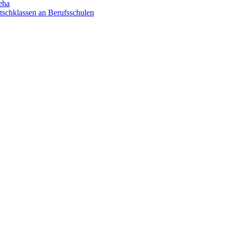
eha
utschklassen an Berufsschulen