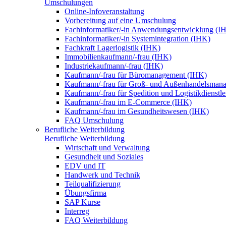
Umschulungen
Online-Infoveranstaltung
Vorbereitung auf eine Umschulung
Fachinformatiker/-in Anwendungsentwicklung (I
Fachinformatiker/-in Systemintegration (IHK)
Fachkraft Lagerlogistik (IHK)
Immobilienkaufmann/-frau (IHK)
Industriekaufmann/-frau (IHK)
Kaufmann/-frau für Büromanagement (IHK)
Kaufmann/-frau für Groß- und Außenhandelsman
Kaufmann/-frau für Spedition und Logistikdienstl
Kaufmann/-frau im E-Commerce (IHK)
Kaufmann/-frau im Gesundheitswesen (IHK)
FAQ Umschulung
Berufliche Weiterbildung
Berufliche Weiterbildung
Wirtschaft und Verwaltung
Gesundheit und Soziales
EDV und IT
Handwerk und Technik
Teilqualifizierung
Übungsfirma
SAP Kurse
Interreg
FAQ Weiterbildung