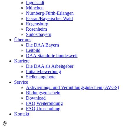
Ingolstadt
München
Nürnberg-Fürth-Erlangen
Passau/Bayerischer Wald
Regensburg
Rosenheim
Südostbayern
Über uns
Die DAA Bayern
Leitbild
DAA Standorte bundesweit
Karriere
Die DAA als Arbeitgeber
Initiativbewerbung
Stellenangebote
Service
Aktivierungs- und Vermittlungsgutschein (AVGS)
Bildungsgutschein
Download
FAQ Weiterbildung
FAQ Umschulung
Kontakt