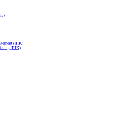
HK)
agement (IHK)
eistung (IHK)