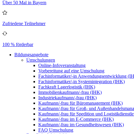
Über 50 Mal in Bayern
Zufriedene Teilnehmer
100 % förderbar
Bildungsangebote
Umschulungen
Online-Infoveranstaltung
Vorbereitung auf eine Umschulung
Fachinformatiker/-in Anwendungsentwicklung (I
Fachinformatiker/-in Systemintegration (IHK)
Fachkraft Lagerlogistik (IHK)
Immobilienkaufmann/-frau (IHK)
Industriekaufmann/-frau (IHK)
Kaufmann/-frau für Büromanagement (IHK)
Kaufmann/-frau für Groß- und Außenhandelsman
Kaufmann/-frau für Spedition und Logistikdienstl
Kaufmann/-frau im E-Commerce (IHK)
Kaufmann/-frau im Gesundheitswesen (IHK)
FAQ Umschulung