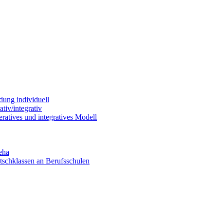
dung individuell
tiv/integrativ
ratives und integratives Modell
eha
utschklassen an Berufsschulen