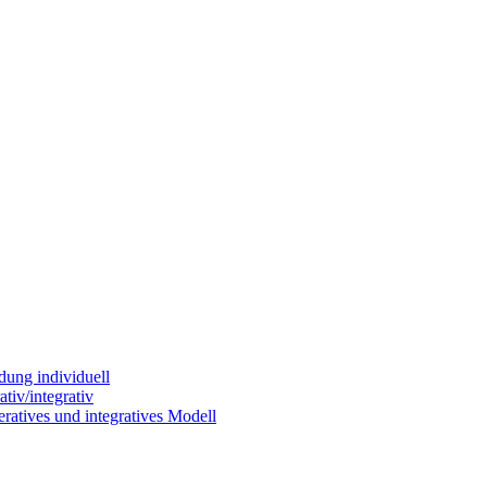
dung individuell
tiv/integrativ
ratives und integratives Modell