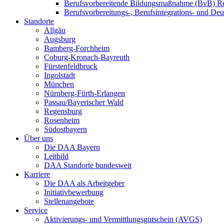
Berufsvorbereitende Bildungsmaßnahme (BvB) R
Berufsvorbereitungs-, Berufsintegrations- und De
Standorte
Allgäu
Augsburg
Bamberg-Forchheim
Coburg-Kronach-Bayreuth
Fürstenfeldbruck
Ingolstadt
München
Nürnberg-Fürth-Erlangen
Passau/Bayerischer Wald
Regensburg
Rosenheim
Südostbayern
Über uns
Die DAA Bayern
Leitbild
DAA Standorte bundesweit
Karriere
Die DAA als Arbeitgeber
Initiativbewerbung
Stellenangebote
Service
Aktivierungs- und Vermittlungsgutschein (AVGS)