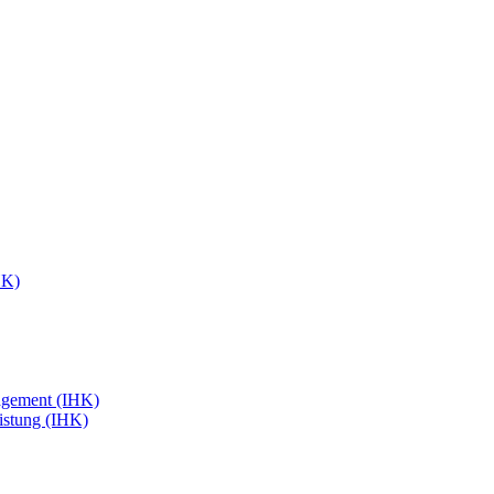
HK)
agement (IHK)
eistung (IHK)