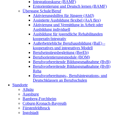
Integrationskurse (BAMF)
Erstorientierung und Deutsch lernen (BAMF)
Übergang Schule/Beruf
Aktivierungshilfen für Jüngere (AhfJ)
Assistierte Ausbildung flexibel (AsA flex)
Aktivierung und Vermittlung in Arbeit oder
Ausbildung individuell
Ausbildung für jugendliche Rehabilitanden
kooperativ/integrativ
Außerbetriebliche Berufsausbildung (BaE) –
kooperatives und integratives Modell
Berufseinstiegsbegleitung (BerEb)
Berufsorientierungsmodule (BOM)
Berufsvorbereitende Bildungsmaßnahme (BvB)
Berufsvorbereitende Bildungsmaßnahme (BvB)
Reha
Berufsvorbereitungs-, Berufsintegrations- und
Deutschklassen an Berufsschulen
Standorte
Allgäu
Augsburg
Bamberg-Forchheim
Coburg-Kronach-Bayreuth
Fürstenfeldbruck
Ingolstadt