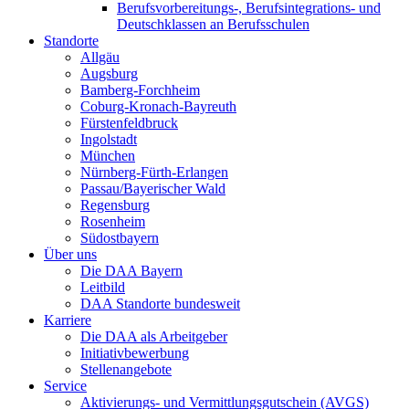
Berufsvorbereitungs-, Berufsintegrations- und
Deutschklassen an Berufsschulen
Standorte
Allgäu
Augsburg
Bamberg-Forchheim
Coburg-Kronach-Bayreuth
Fürstenfeldbruck
Ingolstadt
München
Nürnberg-Fürth-Erlangen
Passau/Bayerischer Wald
Regensburg
Rosenheim
Südostbayern
Über uns
Die DAA Bayern
Leitbild
DAA Standorte bundesweit
Karriere
Die DAA als Arbeitgeber
Initiativbewerbung
Stellenangebote
Service
Aktivierungs- und Vermittlungsgutschein (AVGS)