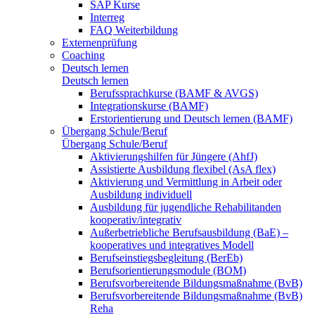
SAP Kurse
Interreg
FAQ Weiterbildung
Externenprüfung
Coaching
Deutsch lernen
Deutsch lernen
Berufssprachkurse (BAMF & AVGS)
Integrationskurse (BAMF)
Erstorientierung und Deutsch lernen (BAMF)
Übergang Schule/Beruf
Übergang Schule/Beruf
Aktivierungshilfen für Jüngere (AhfJ)
Assistierte Ausbildung flexibel (AsA flex)
Aktivierung und Vermittlung in Arbeit oder
Ausbildung individuell
Ausbildung für jugendliche Rehabilitanden
kooperativ/integrativ
Außerbetriebliche Berufsausbildung (BaE) –
kooperatives und integratives Modell
Berufseinstiegsbegleitung (BerEb)
Berufsorientierungsmodule (BOM)
Berufsvorbereitende Bildungsmaßnahme (BvB)
Berufsvorbereitende Bildungsmaßnahme (BvB)
Reha