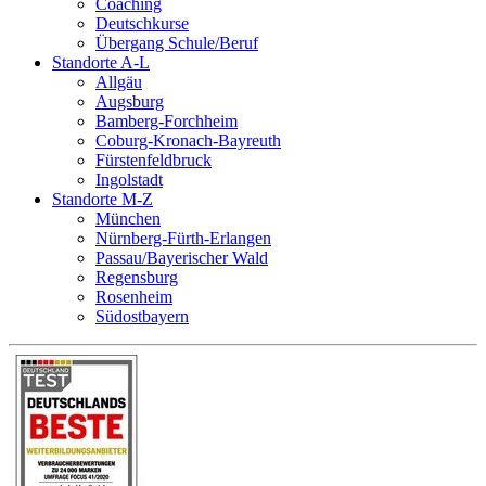
Coaching
Deutschkurse
Übergang Schule/Beruf
Standorte A-L
Allgäu
Augsburg
Bamberg-Forchheim
Coburg-Kronach-Bayreuth
Fürstenfeldbruck
Ingolstadt
Standorte M-Z
München
Nürnberg-Fürth-Erlangen
Passau/Bayerischer Wald
Regensburg
Rosenheim
Südostbayern