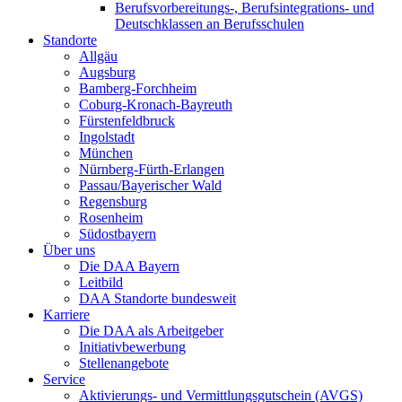
Berufsvorbereitungs-, Berufsintegrations- und
Deutschklassen an Berufsschulen
Standorte
Allgäu
Augsburg
Bamberg-Forchheim
Coburg-Kronach-Bayreuth
Fürstenfeldbruck
Ingolstadt
München
Nürnberg-Fürth-Erlangen
Passau/Bayerischer Wald
Regensburg
Rosenheim
Südostbayern
Über uns
Die DAA Bayern
Leitbild
DAA Standorte bundesweit
Karriere
Die DAA als Arbeitgeber
Initiativbewerbung
Stellenangebote
Service
Aktivierungs- und Vermittlungsgutschein (AVGS)