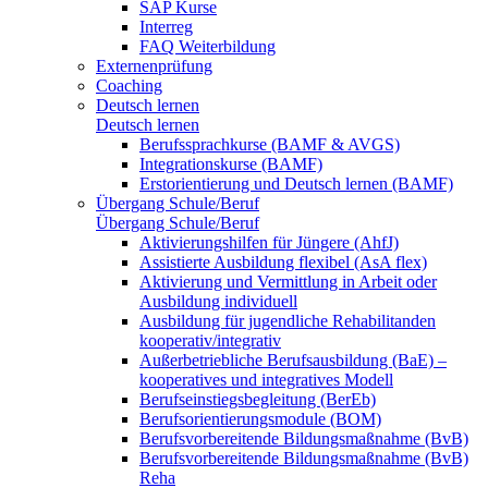
SAP Kurse
Interreg
FAQ Weiterbildung
Externenprüfung
Coaching
Deutsch lernen
Deutsch lernen
Berufssprachkurse (BAMF & AVGS)
Integrationskurse (BAMF)
Erstorientierung und Deutsch lernen (BAMF)
Übergang Schule/Beruf
Übergang Schule/Beruf
Aktivierungshilfen für Jüngere (AhfJ)
Assistierte Ausbildung flexibel (AsA flex)
Aktivierung und Vermittlung in Arbeit oder
Ausbildung individuell
Ausbildung für jugendliche Rehabilitanden
kooperativ/integrativ
Außerbetriebliche Berufsausbildung (BaE) –
kooperatives und integratives Modell
Berufseinstiegsbegleitung (BerEb)
Berufsorientierungsmodule (BOM)
Berufsvorbereitende Bildungsmaßnahme (BvB)
Berufsvorbereitende Bildungsmaßnahme (BvB)
Reha