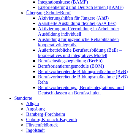
Integrationskurse (BAMF)
Erstorientierung und Deutsch lernen (BAMF)
Übergang Schule/Beruf
Aktivierungshilfen für Jüngere (AhfJ)
Assistierte Ausbildung flexibel (AsA flex)
Aktivierung und Vermittlung in Arbeit oder
Ausbildung individuell
Ausbildung für jugendliche Rehabilitanden
kooperativ/integrativ
Außerbetriebliche Berufsausbildung (BaE) –
kooperatives und integratives Modell
Berufseinstiegsbegleitung (BerEb)
Berufsorientierungsmodule (BOM)
Berufsvorbereitende Bildungsmaßnahme (BvB)
Berufsvorbereitende Bildungsmaßnahme (BvB)
Reha
Berufsvorbereitungs-, Berufsintegrations- und
Deutschklassen an Berufsschulen
Standorte
Allgäu
Augsburg
Bamberg-Forchheim
Coburg-Kronach-Bayreuth
Fürstenfeldbruck
Ingolstadt