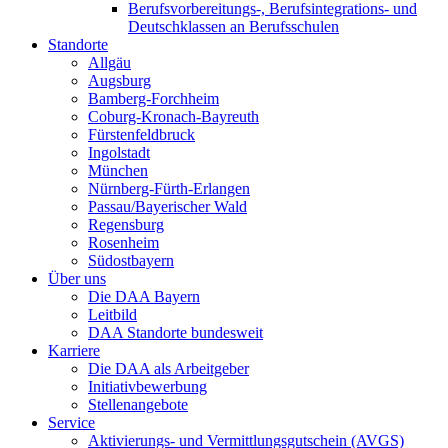
Berufsvorbereitungs-, Berufsintegrations- und
Deutschklassen an Berufsschulen
Standorte
Allgäu
Augsburg
Bamberg-Forchheim
Coburg-Kronach-Bayreuth
Fürstenfeldbruck
Ingolstadt
München
Nürnberg-Fürth-Erlangen
Passau/Bayerischer Wald
Regensburg
Rosenheim
Südostbayern
Über uns
Die DAA Bayern
Leitbild
DAA Standorte bundesweit
Karriere
Die DAA als Arbeitgeber
Initiativbewerbung
Stellenangebote
Service
Aktivierungs- und Vermittlungsgutschein (AVGS)