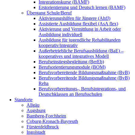
Integrationskurse (BAMF)
Erstorientierung und Deutsch lernen (BAMF)
Übergang Schule/Beruf
Aktivierungshilfen für Jüngere (AhfJ)
Assistierte Ausbildung flexibel (AsA flex)
Aktivierung und Vermittlung in Arbeit oder
Ausbildung individuell
Ausbildung für jugendliche Rehabilitanden
kooperativ/integrativ
Außerbetriebliche Berufsausbildung (BaE) –
kooperatives und integratives Modell
Berufseinstiegsbegleitung (BerEb)
Berufsorientierungsmodule (BOM)
Berufsvorbereitende Bildungsmaßnahme (BvB)
Berufsvorbereitende Bildungsmaßnahme (BvB)
Reha
Berufsvorbereitungs-, Berufsintegrations- und
Deutschklassen an Berufsschulen
Standorte
Allgäu
Augsburg
Bamberg-Forchheim
Coburg-Kronach-Bayreuth
Fürstenfeldbruck
Ingolstadt