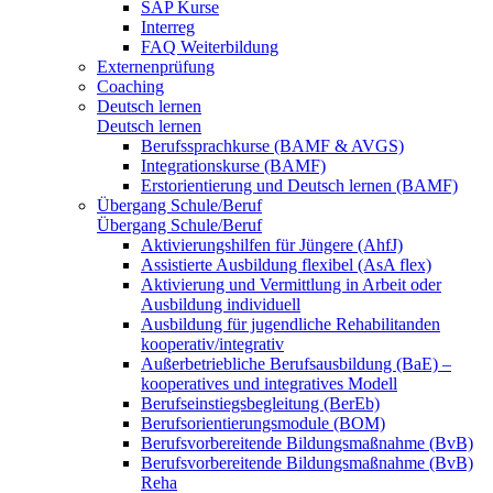
SAP Kurse
Interreg
FAQ Weiterbildung
Externenprüfung
Coaching
Deutsch lernen
Deutsch lernen
Berufssprachkurse (BAMF & AVGS)
Integrationskurse (BAMF)
Erstorientierung und Deutsch lernen (BAMF)
Übergang Schule/Beruf
Übergang Schule/Beruf
Aktivierungshilfen für Jüngere (AhfJ)
Assistierte Ausbildung flexibel (AsA flex)
Aktivierung und Vermittlung in Arbeit oder
Ausbildung individuell
Ausbildung für jugendliche Rehabilitanden
kooperativ/integrativ
Außerbetriebliche Berufsausbildung (BaE) –
kooperatives und integratives Modell
Berufseinstiegsbegleitung (BerEb)
Berufsorientierungsmodule (BOM)
Berufsvorbereitende Bildungsmaßnahme (BvB)
Berufsvorbereitende Bildungsmaßnahme (BvB)
Reha