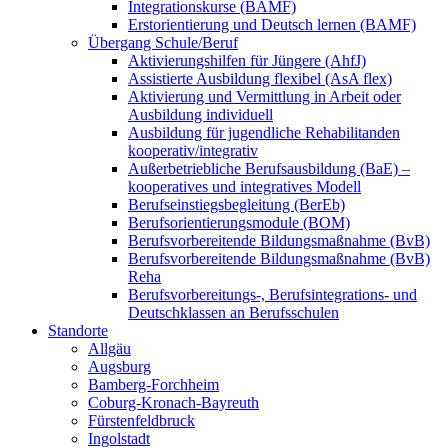
Integrationskurse (BAMF)
Erstorientierung und Deutsch lernen (BAMF)
Übergang Schule/Beruf
Aktivierungshilfen für Jüngere (AhfJ)
Assistierte Ausbildung flexibel (AsA flex)
Aktivierung und Vermittlung in Arbeit oder
Ausbildung individuell
Ausbildung für jugendliche Rehabilitanden
kooperativ/integrativ
Außerbetriebliche Berufsausbildung (BaE) –
kooperatives und integratives Modell
Berufseinstiegsbegleitung (BerEb)
Berufsorientierungsmodule (BOM)
Berufsvorbereitende Bildungsmaßnahme (BvB)
Berufsvorbereitende Bildungsmaßnahme (BvB)
Reha
Berufsvorbereitungs-, Berufsintegrations- und
Deutschklassen an Berufsschulen
Standorte
Allgäu
Augsburg
Bamberg-Forchheim
Coburg-Kronach-Bayreuth
Fürstenfeldbruck
Ingolstadt