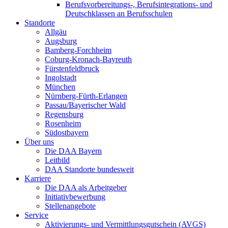
Berufsvorbereitungs-, Berufsintegrations- und
Deutschklassen an Berufsschulen
Standorte
Allgäu
Augsburg
Bamberg-Forchheim
Coburg-Kronach-Bayreuth
Fürstenfeldbruck
Ingolstadt
München
Nürnberg-Fürth-Erlangen
Passau/Bayerischer Wald
Regensburg
Rosenheim
Südostbayern
Über uns
Die DAA Bayern
Leitbild
DAA Standorte bundesweit
Karriere
Die DAA als Arbeitgeber
Initiativbewerbung
Stellenangebote
Service
Aktivierungs- und Vermittlungsgutschein (AVGS)