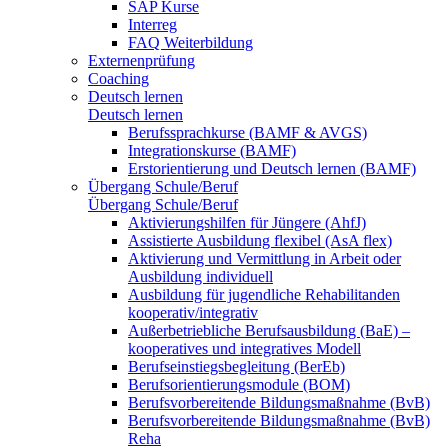
SAP Kurse
Interreg
FAQ Weiterbildung
Externenprüfung
Coaching
Deutsch lernen
Deutsch lernen
Berufssprachkurse (BAMF & AVGS)
Integrationskurse (BAMF)
Erstorientierung und Deutsch lernen (BAMF)
Übergang Schule/Beruf
Übergang Schule/Beruf
Aktivierungshilfen für Jüngere (AhfJ)
Assistierte Ausbildung flexibel (AsA flex)
Aktivierung und Vermittlung in Arbeit oder
Ausbildung individuell
Ausbildung für jugendliche Rehabilitanden
kooperativ/integrativ
Außerbetriebliche Berufsausbildung (BaE) –
kooperatives und integratives Modell
Berufseinstiegsbegleitung (BerEb)
Berufsorientierungsmodule (BOM)
Berufsvorbereitende Bildungsmaßnahme (BvB)
Berufsvorbereitende Bildungsmaßnahme (BvB)
Reha